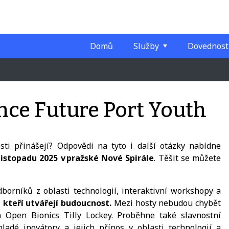
Domů
Služby
Dovednost
nce Future Port Youth
sti přinášejí? Odpovědi na tyto i další otázky nabídne
 listopadu 2025 v pražské Nové Spirále
. Těšit se můžete
rníků z oblasti technologií, interaktivní workshopy a
, kteří utvářejí budoucnost.
Mezi hosty nebudou chybět
Open Bionics Tilly Lockey. Proběhne také slavnostní
adé inovátory a jejich přínos v oblasti technologií a