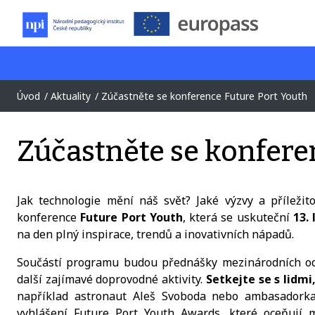
Úvod
Aktuality
Zúčastněte se konference Future Port Youth
Zúčastněte se konfere
Jak technologie mění náš svět? Jaké výzvy a příležito
konference
Future Port Youth
, která se uskuteční
13.
na den plný inspirace, trendů a inovativních nápadů.
Součástí programu budou přednášky mezinárodních odbo
další zajímavé doprovodné aktivity.
Setkejte se s lidmi
například astronaut Aleš Svoboda nebo ambasadorka 
vyhlášení Future Port Youth Awards, které oceňují ml