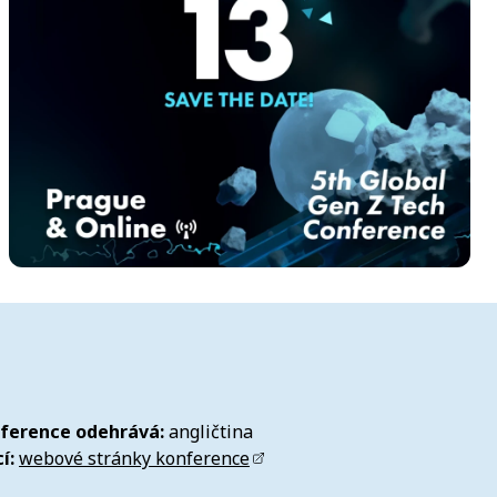
nference odehrává:
angličtina
í:
webové stránky konference