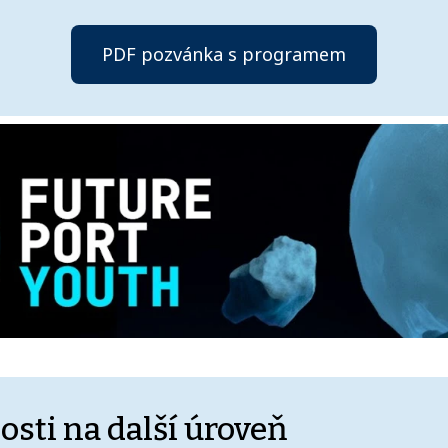
PDF pozvánka s programem
osti na další úroveň