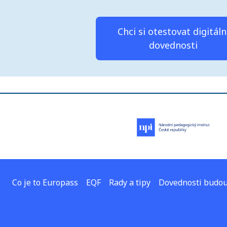
Chci si otestovat digitáln
dovednosti
Co je to Europass
EQF
Rady a tipy
Dovednosti budou