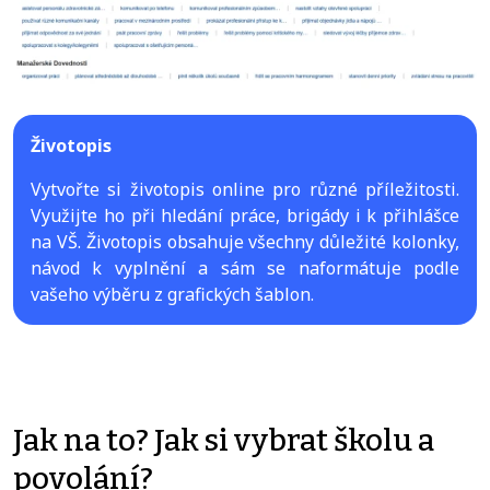
Životopis
Vytvořte si životopis online pro různé příležitosti.
Využijte ho při hledání práce, brigády i k přihlášce
na VŠ. Životopis obsahuje všechny důležité kolonky,
návod k vyplnění a sám se naformátuje podle
vašeho výběru z grafických šablon.
Jak na to? Jak si vybrat školu a
povolání?