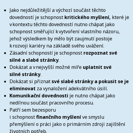
Jako nejdůležitější a výchozí součást těchto
dovedností je schopnost
kritického myšlení,
které je
v kontextu těchto dovedností nutno chápat jako
schopnost směřující k vytvoření vlastního názoru,
jehož výsledkem by mělo být zaujmutí postoje
k rozvoji kariéry na základě svého uvážení.
Zásadní schopností je schopnost
rozpoznat své
silné a slabé stránky
.
Dokázat a v nejvyšší možné míře
uplatnit své
silné stránky
.
Dokázat si přiznat
své slabé stránky a pokusit se je
eliminovat
za vynaložení adekvátního úsilí.
Komunikační dovednosti
je nutno chápat jako
nedílnou součást pracovního procesu.
Patří sem bezesporu
i schopnost
finančního myšlení
ve smyslu
přemýšlení o práci jako o primárním zdroji zajištění
životních potřeb.