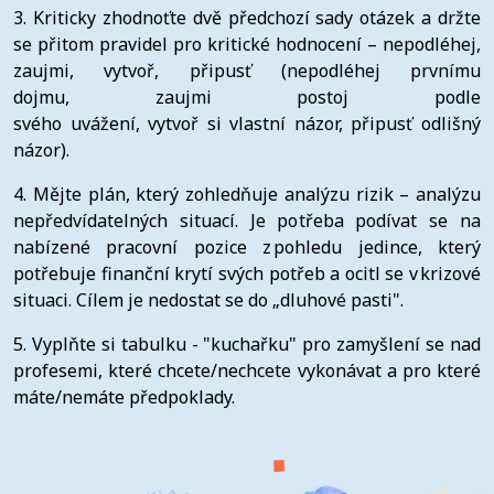
3. Kriticky zhodnoťte dvě předchozí sady otázek a držte
se přitom pravidel pro kritické hodnocení – nepodléhej,
zaujmi, vytvoř, připusť (nepodléhej prvnímu
dojmu, zaujmi postoj podle
svého uvážení, vytvoř si vlastní názor, připusť odlišný
názor).
4. Mějte plán, který zohledňuje analýzu rizik – analýzu
nepředvídatelných situací. Je potřeba podívat se na
nabízené pracovní pozice z pohledu jedince, který
potřebuje finanční krytí svých potřeb a ocitl se v krizové
situaci. Cílem je nedostat se do „dluhové pasti".
5. Vyplňte si tabulku - "kuchařku" pro zamyšlení se nad
profesemi, které chcete/nechcete vykonávat a pro které
máte/nemáte předpoklady.