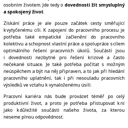
osobním životem. Jde tedy o
dovednosti žít smysluplný
a spokojený život
.
Získání práce je ale pouze začátek cesty směřující
k vytyčenému cíli. K zapojení do pracovního procesu je
potřeba také empatické začlenění do pracovního
kolektivu a schopnost vlastní práce a spolupráce s cílem
optimálního řešení pracovních úkolů. Součástí jsou
i dovednosti nezbytné pro řešení krizové a často
nečekané situace. Je také potřeba počítat s možným
neúspěchem a být na něj připraven, a to jak při hledání
pracovního uplatnění, tak i při nesouladu pracovních
výsledků ve vztahu k vynaloženému úsilí.
Pracovní kariéra nás bude provázet téměř po celý
produktivní život, a proto je potřeba přistupovat k ní
jako k důležité součásti našeho života, za kterou
neseme plnou odpovědnost.