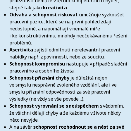
příležitosti nemůže v těchto kompetencích chybět,
stejně tak jako
kreativita
.
Odvaha a schopnost riskovat
umožňuje vyzkoušet
pracovní pozice, které se na první pohled zdají
nedostupné, a napomáhají v nemalé míře
i ke konstruktivnímu, mnohdy neočekávanému řešení
problémů.
Asertivita
zajistí odmítnutí nerelevantní pracovní
nabídky např. z povinnosti, nebo ze soucitu.
Schopnost kompromisu
nastupuje v případě sladění
pracovního a osobního života.
Schopnost přiznání chyby
je důležitá nejen
ve smyslu nesprávně zvoleného vzdělání, ale i ve
smyslu přiznání odpovědnosti za své pracovní
výsledky (ne vždy se vše povede…).
Schopnost vyrovnání se s neúspěchem
s vědomím,
že všichni dělají chyby a že každému v živote někdy
něco nevyjde.
A na závěr
schopnost rozhodnout se a nést za své