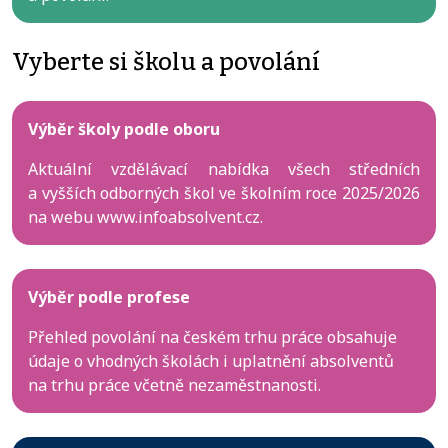
Vyberte si školu a povolání
Výběr školy podle oboru
Aktuální vzdělávací nabídka všech středních
a vyšších odborných škol ve školním roce 2025/2026
na webu www.infoabsolvent.cz.
Výběr podle profese
Přehled povolání na českém trhu práce obsahuje
údaje o vhodných školách i uplatnění absolventů
na trhu práce včetně nezaměstnanosti.