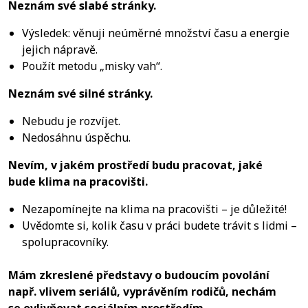
Neznám své slabé stránky.
Výsledek: věnuji neúměrné množství času a energie
jejich nápravě.
Použít metodu „misky vah“.
Neznám své silné stránky.
Nebudu je rozvíjet.
Nedosáhnu úspěchu.
Nevím, v jakém prostředí budu pracovat, jaké
bude klima na pracovišti.
Nezapomínejte na klima na pracovišti – je důležité!
Uvědomte si, kolik času v práci budete trávit s lidmi –
spolupracovníky.
Mám zkreslené představy o budoucím povolání
např. vlivem seriálů, vyprávěním rodičů, nechám
se ovlivňovat sociálním prostředím.