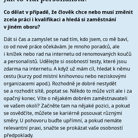
Co dělat v případě, že člověk chce nebo musí změnit
zcela práci i kvalifikaci a hledá si zaměstnání
v jiném oboru?
Dát si čas a zamyslet se nad tím, kdo jsem, co mě baví,
co od nové práce očekávám. Je mnoho poradců, ale
i knížek nebo rad na internetu od renomovaných koučů
a personalistů. Udělejte si osobností testy, které jsou
zdarma na internetu. A když už mám cíl, hledat k němu
cestu (kurzy pod místní knihovnou nebo neziskovými
organizacemi apod.). Rozhodně je dobré nestydět
se a rozhodit sítě, poptat se. Někdo to může vzít ale i za
opačný konec. Víte o nějakém dobrém zaměstnavateli
ve vašem okolí? Začněte tam na nějaké pozici, a pokud
se osvědčíte, můžete se kariérně posouvat různými
směry. U pohovoru buďte upřímní, a pokud nemáte
relevantní praxi, snažte se prokázat vaše osobností
předpoklady.