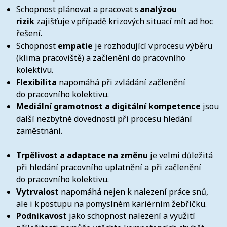
Schopnost plánovat a pracovat s
analýzou
rizik
zajišťuje v případě krizových situací mít ad hoc
řešení.
Schopnost
empatie
je rozhodující v procesu výběru
(klima pracoviště) a začlenění do pracovního
kolektivu.
Flexibilita
napomáhá při zvládání začlenění
do pracovního kolektivu.
Mediální gramotnost a digitální kompetence
jsou
další nezbytné dovednosti při procesu hledání
zaměstnání.
Trpělivost a adaptace na změnu
je velmi důležitá
při hledání pracovního uplatnění a při začlenění
do pracovního kolektivu.
Vytrvalost
napomáhá nejen k nalezení práce snů,
ale i k postupu na pomyslném kariérním žebříčku.
Podnikavost
jako schopnost nalezení a využití