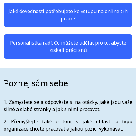
Jaké dovednosti potřebujete ke vstupu na online trh
práce?
Personalistka radí: Co můžete udělat pro to, abyste
získali práci snů
Poznej sám sebe
1. Zamyslete se a odpovězte si na otázky, jaké jsou vaše
silné a slabé stránky a jak s nimi pracovat.
2. Přemýšlejte také o tom, v jaké oblasti a typu
organizace chcete pracovat a jakou pozici vykonávat.