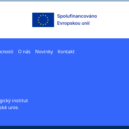
cnosti
O nás
Novinky
Kontakt
ický institut
ské unie.