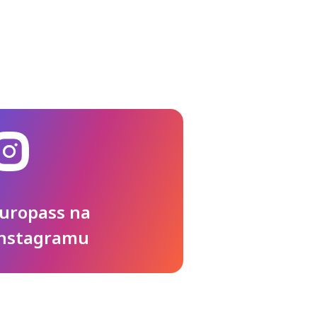
uropass na
nstagramu