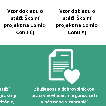
Vzor dokladu o
Vzor dokladu o
stáži: Školní
stáži: Školní
projekt na Comic-
projekt na Comic-
Conu ČJ
Conu AJ
stáží
Zkušenost s dobrovolnickou
jčastěji
prací v nevládních organizacích
ritánie,
u nás nebo v zahraničí