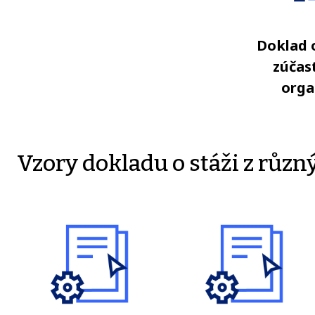
Doklad o
zúčas
orga
Vzory dokladu o stáži z různ