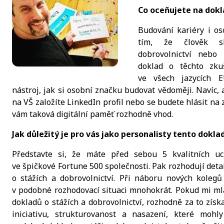
Co oceňujete na dokl
Budování kariéry i os
tím, že člověk sb
dobrovolnictví nebo p
doklad o těchto zku
ve všech jazycích 
nástroj, jak si osobní značku budovat vědoměji. Navíc, 
na VŠ založíte LinkedIn profil nebo se budete hlásit na 
vám taková digitální paměť rozhodně vhod.
Jak důležitý je pro vás jako personalisty tento dokla
Představte si, že máte před sebou 5 kvalitních u
ve špičkové Fortune 500 společnosti. Pak rozhodují detai
o stážích a dobrovolnictví. Při náboru nových koleg
v podobné rozhodovací situaci mnohokrát. Pokud mi mla
dokladů o stážích a dobrovolnictví, rozhodně za to získ
iniciativu, strukturovanost a nasazení, které mohl