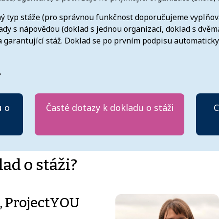
lený typ stáže (pro správnou funkčnost doporučujeme vyplň
dy s nápovědou (doklad s jednou organizací, doklad s dvěma
 garantující stáž. Doklad se po prvním podpisu automatick
.
u o
Časté dotazy k dokladu o stáži
C
lad o stáži?
, ProjectYOU