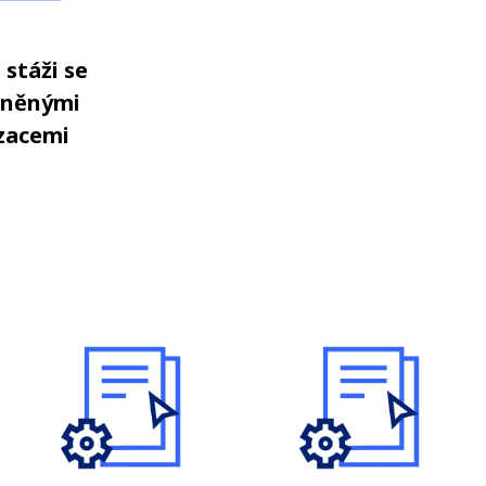
 stáži se
tněnými
zacemi