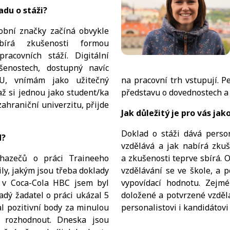
adu o stáži?
obní značky začíná obvykle
írá zkušenosti formou
racovních stáží. Digitální
šenostech, dostupný navíc
EU, vnímám jako užitečný
na pracovní trh vstupují. P
až si jednou jako student/ka
představu o dovednostech a p
zahraniční univerzitu, přijde
Jak důležitý je pro vás ja
Doklad o stáži dává person
d?
vzdělává a jak nabírá zkuš
chazečů o práci Traineeho
a zkušenosti teprve sbírá. 
ly, jakým jsou třeba doklady
vzdělávání se ve škole, a 
ů v Coca-Cola HBC jsem byl
vypovídací hodnotu. Zejmé
dý žadatel o práci ukázal 5
doložené a potvrzené vzdělá
al pozitivní body za minulou
personalistovi i kandidátovi 
y rozhodnout. Dneska jsou