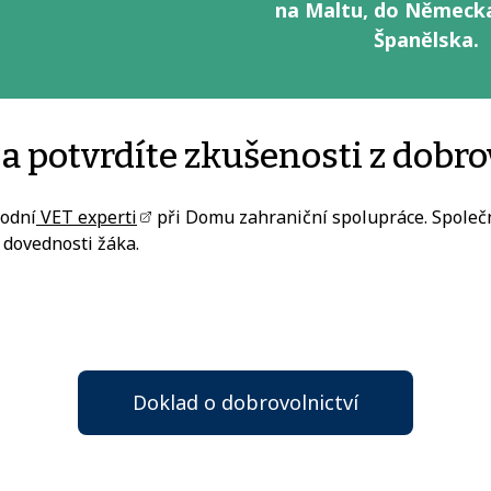
na Maltu, do Německa
Španělska.
 potvrdíte zkušenosti z dobro
rodní
VET experti
při Domu zahraniční spolupráce. Společ
é dovednosti žáka.
Doklad o dobrovolnictví