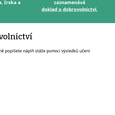
, Irska a
zaznamenává
doklad o dobrovolnictví.
volnictví
ně popíšete náplň stáže pomocí výsledků učení