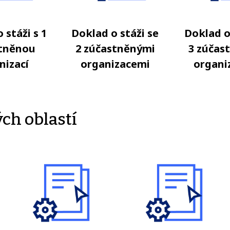
 stáži s 1
Doklad o stáži se
Doklad o
tněnou
2 zúčastněnými
3 zúčas
nizací
organizacemi
organi
ých oblastí