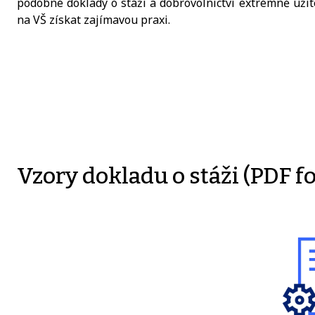
podobné doklady o stáži a dobrovolnictví extrémně užite
na VŠ získat zajímavou praxi.
Vzory dokladu o stáži (PDF f