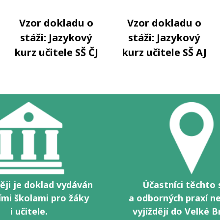
Vzor dokladu o
Vzor dokladu o
stáži: Jazykový
stáži: Jazykový
kurz učitele SŠ ČJ
kurz učitele SŠ AJ
ěji je doklad vydáván
Účastníci těchto 
ími školami pro žáky
a odborných praxí ne
i učitele.
vyjíždějí do Velké B