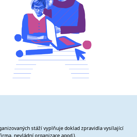
ganizovaných stáží vyplňuje doklad zpravidla vysílající
firma, nevládní organizace apod.).