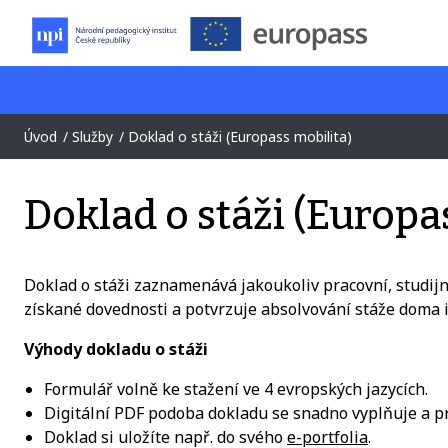
Úvod
Služby
Doklad o stáži (Europass mobilita)
Doklad o stáži (Europa
Doklad o stáži zaznamenává jakoukoliv pracovní, studij
získané dovednosti a potvrzuje absolvování stáže doma i
Výhody dokladu o stáži
Formulář volně ke stažení ve 4 evropských jazycích.
Digitální PDF podoba dokladu se snadno vyplňuje a pro
Doklad si uložíte např. do svého
e-portfolia
.