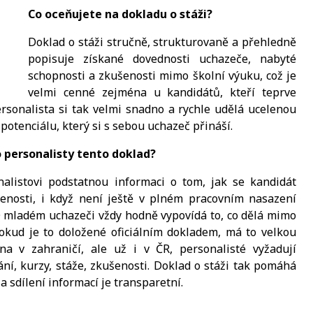
Co oceňujete na dokladu o stáži?
Doklad o stáži stručně, strukturovaně a přehledně
popisuje získané dovednosti uchazeče, nabyté
schopnosti a zkušenosti mimo školní výuku, což je
velmi cenné zejména u kandidátů, kteří teprve
ersonalista si tak velmi snadno a rychle udělá ucelenou
otenciálu, který si s sebou uchazeč přináší.
ko personalisty tento doklad?
alistovi podstatnou informaci o tom, jak se kandidát
enosti, i když není ještě v plném pracovním nasazení
O mladém uchazeči vždy hodně vypovídá to, co dělá mimo
pokud je to doložené oficiálním dokladem, má to velkou
na v zahraničí, ale už i v ČR, personalisté vyžadují
ní, kurzy, stáže, zkušenosti. Doklad o stáži tak pomáhá
a sdílení informací je transparetní.