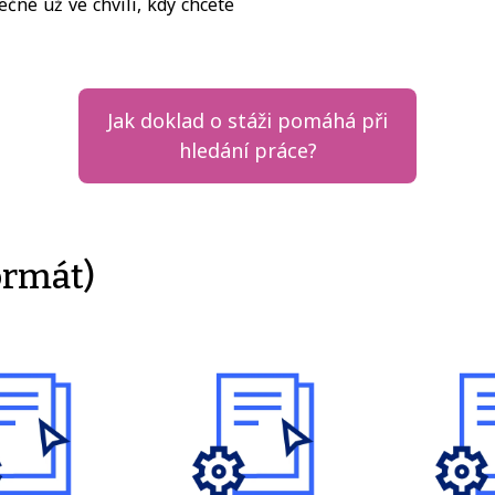
čné už ve chvíli, kdy chcete
Jak doklad o stáži pomáhá při
hledání práce?
ormát)