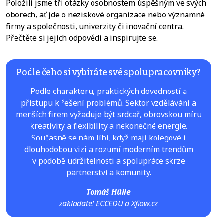
Položili jsme tři otázky osobnostem úspěšným ve svých
oborech, ať jde o neziskové organizace nebo významné
firmy a společnosti, univerzity či inovační centra.
Přečtěte si jejich odpovědi a inspirujte se.
Podle čeho si vybíráte své spolupracovníky?
Podle charakteru, praktických dovedností a
přístupu k řešení problémů. Sektor vzdělávání a
menších firem vyžaduje být srdcař, obrovskou míru
kreativity a flexibility a nekonečné energie.
Současně se nám líbí, když mají kolegové i
dlouhodobou vizi a rozumí moderním trendům
v podobě udržitelnosti a spolupráce skrze
partnerství a komunity.
Tomáš Hülle
zakladatel ECCEDU a Xflow.cz