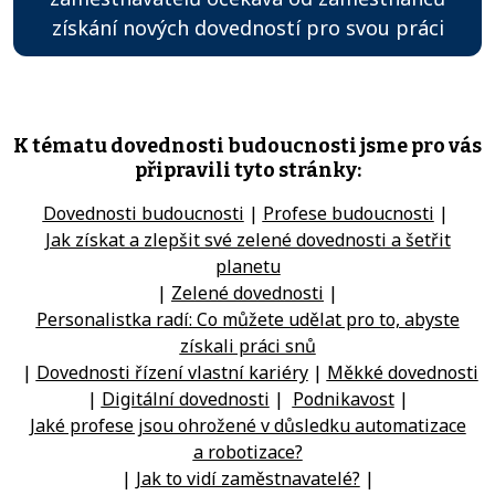
získání nových dovedností pro svou práci
K tématu dovednosti budoucnosti jsme pro vás
připravili tyto stránky:
Dovednosti budoucnosti
|
Profese budoucnosti
|
Jak získat a zlepšit své zelené dovednosti a šetřit
planetu
|
Zelené dovednosti
|
Personalistka radí: Co můžete udělat pro to, abyste
získali práci snů
|
Dovednosti řízení vlastní kariéry
|
Měkké dovednosti
|
Digitální dovednosti
|
Podnikavost
|
Jaké profese jsou ohrožené v důsledku automatizace
a robotizace?
|
Jak to vidí zaměstnavatelé?
|