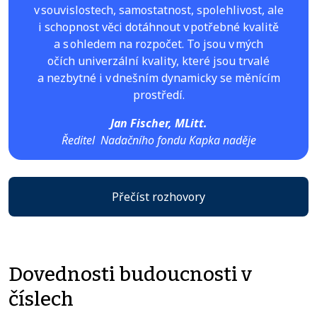
v souvislostech, samostatnost, spolehlivost, ale
i schopnost věci dotáhnout v potřebné kvalitě
a s ohledem na rozpočet. To jsou v mých
očích univerzální kvality, které jsou trvalé
a nezbytné i v dnešním dynamicky se měnícím
prostředí.
Jan Fischer, MLitt.
Ředitel Nadačního fondu Kapka naděje
Přečíst rozhovory
Dovednosti budoucnosti v
číslech