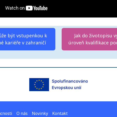
že být vstupenkou k
Jak do životopisu v
é kariéře v zahraničí
úroveň kvalifikace po
cnosti
O nás
Novinky
Kontakt