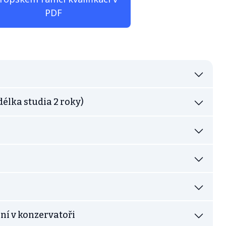
PDF
délka studia 2 roky)
ání v konzervatoři