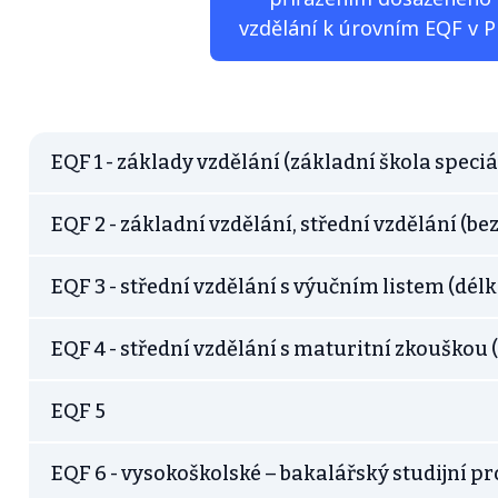
vzdělání k úrovním EQF v 
EQF 1 - základy vzdělání (základní škola speciá
EQF 2 - základní vzdělání, střední vzdělání (be
EQF 3 - střední vzdělání s výučním listem (délk
EQF 4 - střední vzdělání s maturitní zkouškou 
EQF 5
EQF 6 - vysokoškolské – bakalářský studijní p