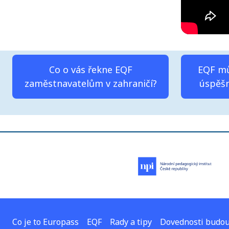
Co o vás řekne EQF
EQF mů
zaměstnavatelům v zahraničí?
úspěšn
Co je to Europass
EQF
Rady a tipy
Dovednosti budou