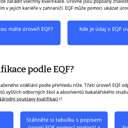
lze zařadit všechny kvalifikace. Úrovně jsou popsány znalo
m v jejich kariéře v zahraničí. EQF může pomoci ukázat úrov
akou máte úroveň EQF?
Kde je údaj o EQF u
ifikace podle EQF?
osaženého vzdělání podle přehledu níže. Třetí úroveň EQF od
entů vyšších odborných škol a absolventů bakalářského stud
árodní soustavy kvalifikací
.
Stáhněte si tabulku s popisem
úrovní EQF pomocí znalostí a
Ev