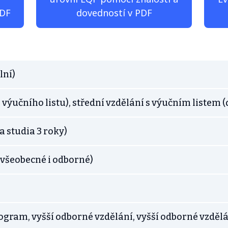
PDF
dovedností v PDF
lní)
z výučního listu), střední vzdělání s výučním listem (
a studia 3 roky)
(všeobecné i odborné)
rogram, vyšší odborné vzdělání, vyšší odborné vzděl