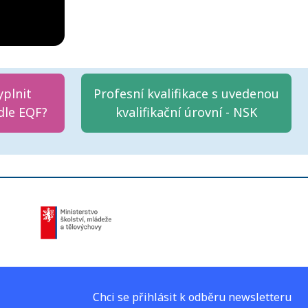
yplnit
Profesní kvalifikace s uvedenou
dle EQF?
kvalifikační úrovní - NSK
Chci se přihlásit k odběru newsletteru