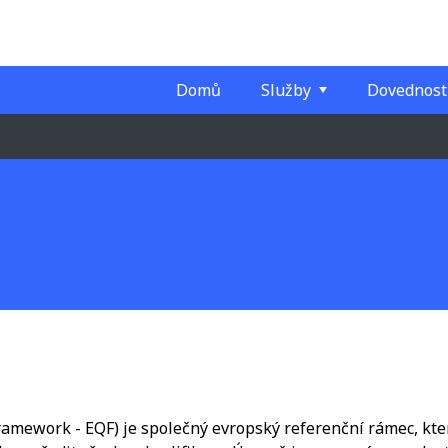
Domů
Služby
Dovednost
ramework - EQF) je společný evropský referenční rámec, kte