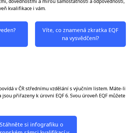
stmi, dovednostmi a mírou samostatnosti a odpovědnosti,
eň kvalifikace i vám.
veden?
Víte, co znamená zkratka EQF
na vysvědčení?
povídá v ČR střednímu vzdělání s výučním listem. Máte-li
ia jsou přiřazeny k úrovni EQF 6. Svou úroveň EQF můžete
Stáhněte si infografiku o
ropském rámci kvalifikací v