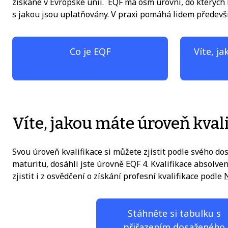
získané v Evropské unii. EQF má osm úrovní, do kterých 
s jakou jsou uplatňovány. V praxi pomáhá lidem předevší
Co je EQF
Víte, j
Víte, jakou máte úroveň kval
Svou úroveň kvalifikace si můžete zjistit podle svého d
maturitu, dosáhli jste úrovně EQF 4. Kvalifikace absolv
zjistit i z osvědčení o získání profesní kvalifikace podle
N
Stáhněte si tabulku s
přiřazením dosaženého