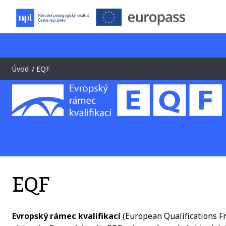
Úvod
EQF
EQF
Evropský rámec kvalifikací
(European Qualifications F