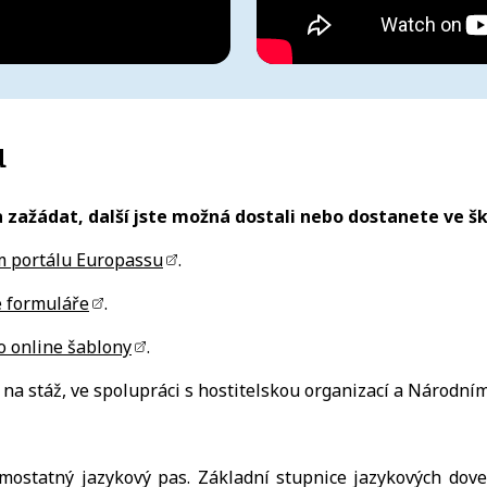
u
ba zažádat, další jste možná dostali nebo dostanete ve 
 portálu Europassu
.
e formuláře
.
o online šablony
.
a na stáž, ve spolupráci s hostitelskou organizací a Národn
statný jazykový pas. Základní stupnice jazykových dovedn