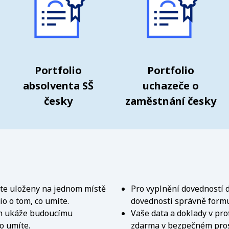
Portfolio
Portfolio
absolventa SŠ
uchazeče o
česky
zaměstnání česky
áte uloženy na jednom místě
Pro vyplnění dovedností d
lio o tom, co umíte.
dovednosti správně formu
ch ukáže budoucímu
Vaše data a doklady v pro
o umíte.
zdarma v bezpečném prost