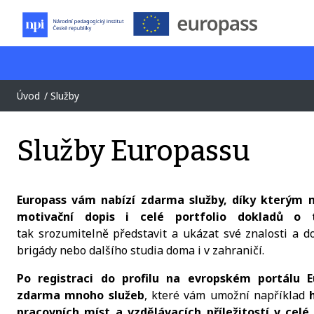
Úvod
Služby
Služby Europassu
Europass vám nabízí zdarma služby, díky kterým m
motivační dopis i celé portfolio dokladů 
tak srozumitelně představit a ukázat své znalosti a do
brigády nebo dalšího studia doma i v zahraničí.
Po registraci do profilu na evropském portálu E
zdarma mnoho služeb
, které vám umožní například
pracovních míst a vzdělávacích příležitostí v celé