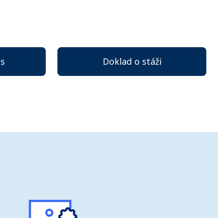
is
Doklad o stáži