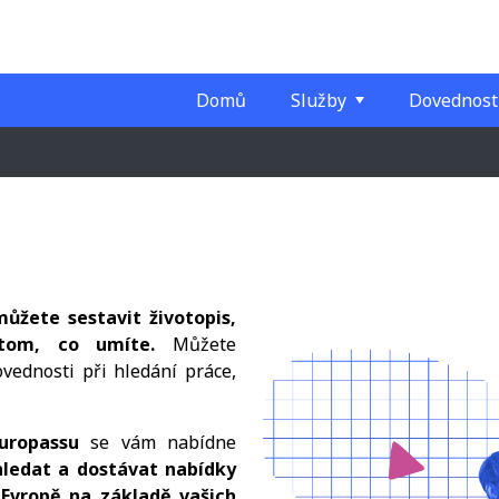
Domů
Služby
Dovednost
ůžete sestavit životopis,
o tom, co umíte.
Můžete
vednosti při hledání práce,
uropassu
se vám nabídne
hledat a dostávat nabídky
 Evropě na základě vašich