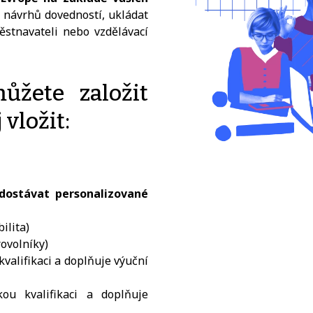
h návrhů dovedností, ukládat
ěstnavateli nebo vzdělávací
žete založit
 vložit:
 dostávat personalizované
ilita)
ovolníky)
kvalifikaci a doplňuje výuční
kou kvalifikaci a doplňuje