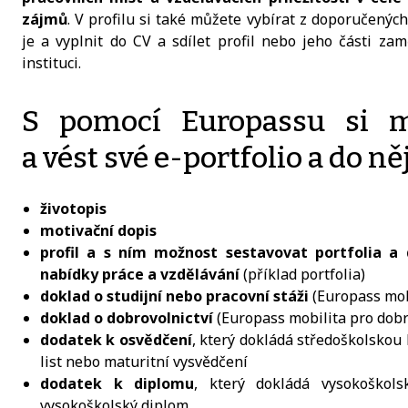
zájmů
. V profilu si také můžete vybírat z doporučenýc
je a vyplnit do CV a sdílet profil nebo jeho části zam
instituci.
S pomocí Europassu si mů
a vést své e-portfolio a do něj
životopis
motivační dopis
profil a s ním možnost sestavovat portfolia a
nabídky práce a vzdělávání
(příklad portfolia)
doklad o studijní nebo pracovní stáži
(Europass mob
doklad o dobrovolnictví
(Europass mobilita pro dobr
dodatek k osvědčení
, který dokládá středoškolskou 
list nebo maturitní vysvědčení
dodatek k diplomu
, který dokládá vysokoškols
vysokoškolský diplom