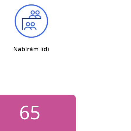
Nabírám lidi
65