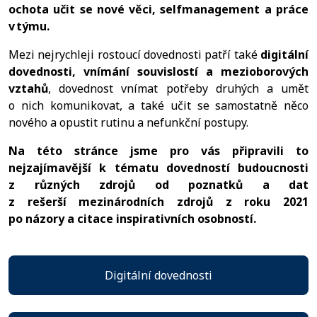
ochota učit se nové věci, selfmanagement a práce
v týmu.
Mezi nejrychleji rostoucí dovednosti patří také
digitální
dovednosti, vnímání souvislostí a mezioborových
vztahů
, dovednost vnímat potřeby druhých a umět
o nich komunikovat, a také učit se samostatně něco
nového a opustit rutinu a nefunkční postupy.
Na této stránce jsme pro vás připravili to
nejzajímavější k tématu dovedností budoucnosti
z různých zdrojů od poznatků a dat
z rešerší mezinárodních zdrojů z roku 2021
po názory a citace inspirativních osobností.
Digitální dovednosti