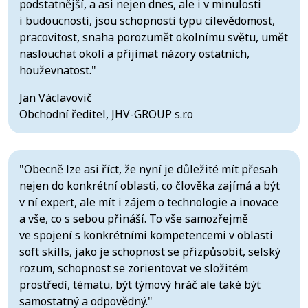
podstatnější, a asi nejen dnes, ale i v minulosti
i budoucnosti, jsou schopnosti typu cílevědomost,
pracovitost, snaha porozumět okolnímu světu, umět
naslouchat okolí a přijímat názory ostatních,
houževnatost."
Jan Václavovič
Obchodní ředitel, JHV-GROUP s.r.o
"Obecně lze asi říct, že nyní je důležité mít přesah
nejen do konkrétní oblasti, co člověka zajímá a být
v ní expert, ale mít i zájem o technologie a inovace
a vše, co s sebou přináší. To vše samozřejmě
ve spojení s konkrétními kompetencemi v oblasti
soft skills, jako je schopnost se přizpůsobit, selský
rozum, schopnost se zorientovat ve složitém
prostředí, tématu, být týmový hráč ale také být
samostatný a odpovědný."