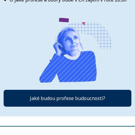
Jaké budou profese budoucnosti?