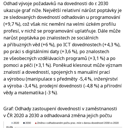
Odhad vývoje požadavků na dovednosti do r. 2030
ukazuje graf níže. Největší relativní nárůst poptávky je
ze sledovaných dovedností odhadován u programování
(+9,7 %), což však nic nemění na velmi úzkém profilu
profesí, v nichž se programování uplatňuje. Dále může
narůst poptávka po znalostech ze sociálních
a příbuzných věd (+6 %), po ICT dovednostech (+4,3 %),
po práci s digitálními daty (+3,6 %), po znalostech
ze všeobecných vzdělávacích programů (+3,1 %) a po
pomoci a péči (+3,1 %). Poněkud klesnout může význam
znalostí a dovedností, spojených s manuální prací
a výrobou (manipulace s předměty -5,4 %, inženýrství
a výroba -3,4 %), prodejní dovednosti (-4,8 %) a přírodní
vědy a matematika (-3 %).
Graf: Odhady zastoupení dovedností v zaměstnanosti
v ČR 2020 a 2030 a odhadovaná změna jejich počtu