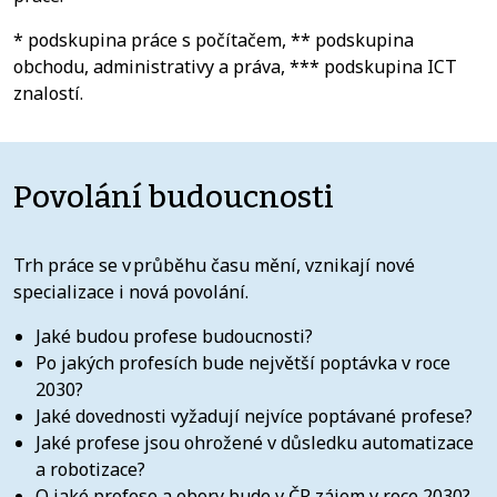
* podskupina práce s počítačem, ** podskupina
obchodu, administrativy a práva, *** podskupina ICT
znalostí.
Povolání budoucnosti
Trh práce se v průběhu času mění, vznikají nové
specializace i nová povolání.
Jaké budou profese budoucnosti?
Po jakých profesích bude největší poptávka v roce
2030?
Jaké dovednosti vyžadují nejvíce poptávané profese?
Jaké profese jsou ohrožené v důsledku automatizace
a robotizace?
O jaké profese a obory bude v ČR zájem v roce 2030?