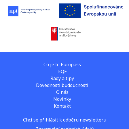
Co je to Europass
EQF
Rady a tipy
Dovednosti budoucnosti
O nás
Novinky
Kontakt
Chci se přihlásit k odběru newsletteru
Zpracování osobních údajů