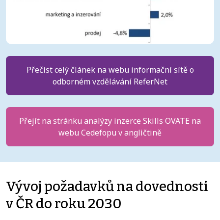
Přečíst celý článek na webu informační sítě o
odborném vzdělávání ReferNet
Přejít na stránku analýzy inzerce Skills OVATE na
webu Cedefopu v angličtině
Vývoj požadavků na dovednosti
v ČR do roku 2030