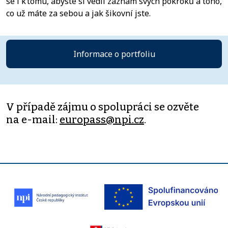
se i k tomu, abyste si vedli záznam svých pokroků a toho,
co už máte za sebou a jak šikovní jste.
Informace o portfoliu
V případě zájmu o spolupráci se ozvěte
na e-mail:
europass@npi.cz
.