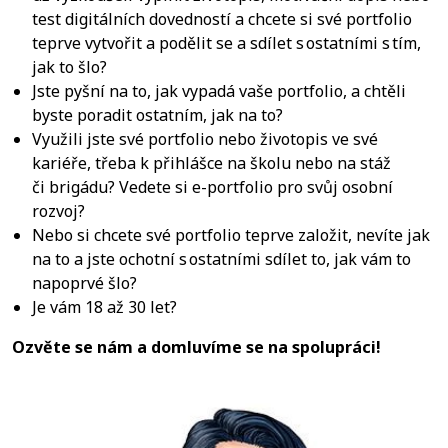
test digitálních dovedností a chcete si své portfolio
teprve vytvořit a podělit se a sdílet s ostatními s tím,
jak to šlo?
Jste pyšní na to, jak vypadá vaše portfolio, a chtěli
byste poradit ostatním, jak na to?
Využili jste své portfolio nebo životopis ve své
kariéře, třeba k přihlášce na školu nebo na stáž
či brigádu? Vedete si e-portfolio pro svůj osobní
rozvoj?
Nebo si chcete své portfolio teprve založit, nevíte jak
na to a jste ochotní s ostatními sdílet to, jak vám to
napoprvé šlo?
Je vám 18 až 30 let?
Ozvěte se nám a domluvíme se na spolupráci!