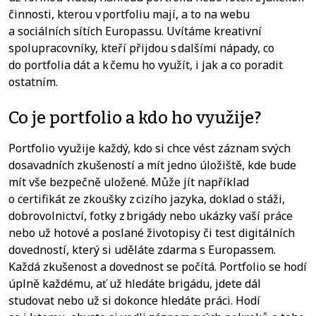
činnosti, kterou v portfoliu mají, a to na webu
a sociálních sítích Europassu. Uvítáme kreativní
spolupracovníky, kteří přijdou s dalšími nápady, co
do portfolia dát a k čemu ho využít, i jak a co poradit
ostatním.
Co je portfolio a kdo ho využije?
Portfolio využije každý, kdo si chce vést záznam svých
dosavadních zkušeností a mít jedno úložiště, kde bude
mít vše bezpečně uložené. Může jít například
o certifikát ze zkoušky z cizího jazyka, doklad o stáži,
dobrovolnictví, fotky z brigády nebo ukázky vaší práce
nebo už hotové a poslané životopisy či test digitálních
dovedností, který si uděláte zdarma s Europassem.
Každá zkušenost a dovednost se počítá. Portfolio se hodí
úplně každému, ať už hledáte brigádu, jdete dál
studovat nebo už si dokonce hledáte práci. Hodí