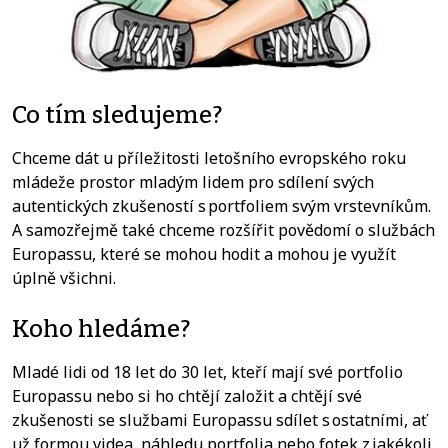
Co tím sledujeme?
Chceme dát u příležitosti letošního evropského roku
mládeže prostor mladým lidem pro sdílení svých
autentických zkušeností s portfoliem svým vrstevníkům.
A samozřejmě také chceme rozšířit povědomí o službách
Europassu, které se mohou hodit a mohou je využít
úplně všichni.
Koho hledáme?
Mladé lidi od 18 let do 30 let, kteří mají své portfolio
Europassu nebo si ho chtějí založit a chtějí své
zkušenosti se službami Europassu sdílet s ostatními, ať
už formou videa, náhledu portfolia nebo fotek z jakékoli