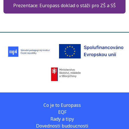
Prezentace: Europass doklad o stáži pro ZŠ a SŠ
Co je to Europass
EQF
Rady a tipy
Dovednosti budoucnosti