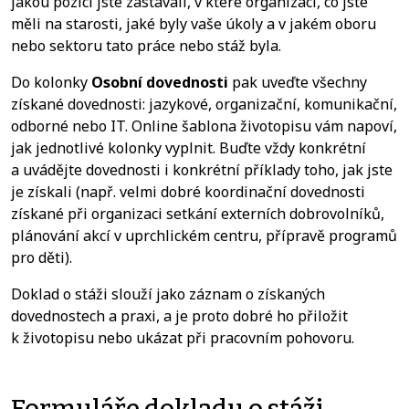
jakou pozici jste zastávali, v které organizaci, co jste
měli na starosti, jaké byly vaše úkoly a v jakém oboru
nebo sektoru tato práce nebo stáž byla.
Do kolonky
Osobní dovednosti
pak uveďte všechny
získané dovednosti: jazykové, organizační, komunikační,
odborné nebo IT. Online šablona životopisu vám napoví,
jak jednotlivé kolonky vyplnit. Buďte vždy konkrétní
a uvádějte dovednosti i konkrétní příklady toho, jak jste
je získali (např. velmi dobré koordinační dovednosti
získané při organizaci setkání externích dobrovolníků,
plánování akcí v uprchlickém centru, přípravě programů
pro děti).
Doklad o stáži slouží jako záznam o získaných
dovednostech a praxi, a je proto dobré ho přiložit
k životopisu nebo ukázat při pracovním pohovoru.
Formuláře dokladu o stáži