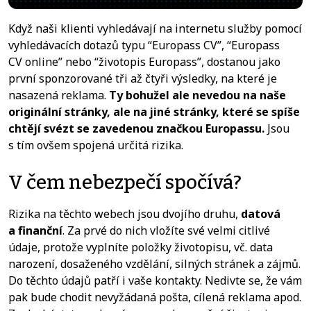
Když naši klienti vyhledávají na internetu služby pomocí
vyhledávacích dotazů typu “Europass CV”, “Europass
CV online” nebo “životopis Europass”, dostanou jako
první sponzorované tři až čtyři výsledky, na které je
nasazená reklama.
Ty bohužel ale nevedou na naše
originální stránky, ale na jiné stránky, které se spíše
chtějí svézt se zavedenou značkou Europassu.
Jsou
s tím ovšem spojená určitá rizika.
V čem nebezpečí spočívá?
Rizika na těchto webech jsou dvojího druhu,
datová
a finanční
. Za prvé do nich vložíte své velmi citlivé
údaje, protože vyplníte položky životopisu, vč. data
narození, dosaženého vzdělání, silných stránek a zájmů.
Do těchto údajů patří i vaše kontakty. Nedivte se, že vám
pak bude chodit nevyžádaná pošta, cílená reklama apod.