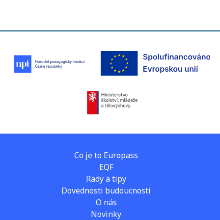
Co je to Europass
EQF
Rady a tipy
Dovednosti budoucnosti
O nás
Novinky