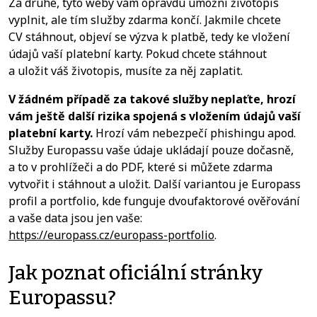
Za druhé, tyto weby vám opravdu umožní životopis
vyplnit, ale tím služby zdarma končí. Jakmile chcete
CV stáhnout, objeví se výzva k platbě, tedy ke vložení
údajů vaší platební karty. Pokud chcete stáhnout
a uložit váš životopis, musíte za něj zaplatit.
V žádném případě za takové služby neplaťte, hrozí
vám ještě další rizika spojená s vložením údajů vaší
platební karty.
Hrozí vám nebezpečí phishingu apod.
Služby Europassu vaše údaje ukládají pouze dočasně,
a to v prohlížeči a do PDF, které si můžete zdarma
vytvořit i stáhnout a uložit. Další variantou je Europass
profil a portfolio, kde funguje dvoufaktorové ověřování
a vaše data jsou jen vaše:
https://europass.cz/europass-portfolio
.
Jak poznat oficiální stránky
Europassu?