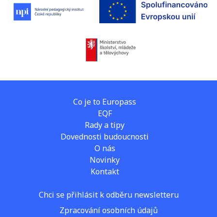
Co je to Europass
EQF
Rady a tipy
Dovednosti budoucnosti
O nás
Novinky
Kontakt
Chci se přihlásit k odběru newsletteru
Zpracování osobních údajů