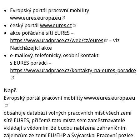
Evropský portál pracovní mobility
www.eures.europa.eu
český portál
www.eures.cz
akce pořádané sítí EURES –
https://www.uradprace.cz/web/cz/eures
– viz
Nadcházející akce
e-mailový, telefonický, osobní kontakt
s EURES poradci -
https://www.uradprace.cz/kontakty-na-eures-poradce
Např.
Evropský portál pracovní mobility www.eures.europa.eu
obsahuje databázi volných pracovních míst všech zemí
sítě EURES, přičemž tato místa sem zaměstnavatelé
vkládají s vědomím, že budou nabízena zahraničním
zájemcům ze zemí EU/EHP a Švýcarska. Pracovní pozice