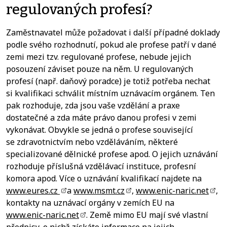
regulovaných profesí?
Zaměstnavatel může požadovat i další případné doklady
podle svého rozhodnutí, pokud ale profese patří v dané
zemi mezi tzv. regulované profese, nebude jejich
posouzení záviset pouze na něm. U regulovaných
profesí (např. daňový poradce) je totiž potřeba nechat
si kvalifikaci schválit místním uznávacím orgánem. Ten
pak rozhoduje, zda jsou vaše vzdělání a praxe
dostatečné a zda máte právo danou profesi v zemi
vykonávat. Obvykle se jedná o profese související
se zdravotnictvím nebo vzděláváním, některé
specializované dělnické profese apod. O jejich uznávání
rozhoduje příslušná vzdělávací instituce, profesní
komora apod. Více o uznávání kvalifikací najdete na
www.eures.cz
a
www.msmt.cz
,
www.enic-naric.net
,
kontakty na uznávací orgány v zemích EU na
www.enic-naric.net
. Země mimo EU mají své vlastní