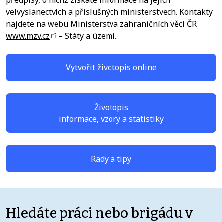
předpisy, o nichž získáte informace na jejich
velvyslanectvích a příslušných ministerstvech. Kontakty
najdete na webu Ministerstva zahraničních věcí ČR
www.mzv.cz
– Státy a území.
Vytvořit životopis online
Životopis
informace, vzory a statistiky
Rady a tipy
Hledáte práci nebo brigádu v