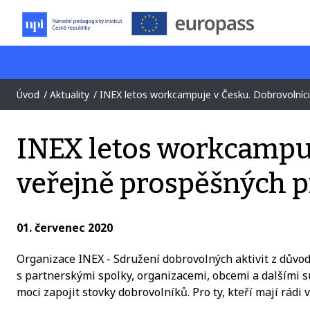
Úvod
Aktuality
INEX letos workcampuje v Česku. Dobrovolníci se zapojí do 30 veřejně prospě
INEX letos workcampuje
veřejně prospěšných p
01. červenec 2020
Organizace INEX - Sdružení dobrovolných aktivit z důvod
s partnerskými spolky, organizacemi, obcemi a dalšími 
moci zapojit stovky dobrovolníků. Pro ty, kteří mají rád