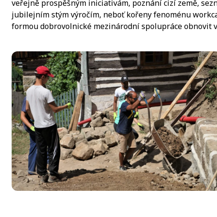
veřejně prospěšným iniciativám, poznání cizí země, sez
jubilejním stým výročím, neboť kořeny fenoménu workcamp
formou dobrovolnické mezinárodní spolupráce obnovit v