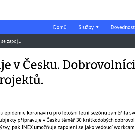
Domů
Služby
Dovednost
šných projektů.
 v Česku. Dobrovolníci 
rojektů.
u epidemie koronaviru pro letošní letní sezónu zaměřila své
subjekty připravuje v Česku téměř
30 krátkodobých dobrovol
i výzvy, pak INEX umožňuje zapojení se jako
vedoucí workca