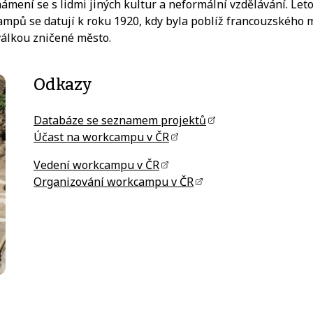
námení se s lidmi jiných kultur a neformální vzdělávání. 
ů se datují k roku 1920, kdy byla poblíž francouzského měs
álkou zničené město.
Odkazy
Databáze se seznamem projektů
Účast na workcampu v ČR
Vedení workcampu v ČR
Organizování workcampu v ČR