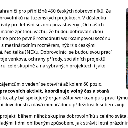
hraničí pro přibližně 450 českých dobrovolníků. Ze
obrovolníků na tuzemských projektech. V důsledku
vity pro letošní sezónu pozastaveny. „Od našich
y, máme zpětnou vazbu, že budou dobrovolnickou
. Jsme proto pevně rozhodnuti workcampovou sezónu
t s mezinárodním rozměrem, nýbrž s českými
, ředitelka INEXu. Dobrovolníci se budou svou prací
oje venkova, ochrany přírody, sociálních projektů
ru, celé skupině a na vybraných projektech i jako
ájemcům o vedení se otevírá až kolem 60 pozic.
acovních aktivit, koordinuje volný čas a stará
ží o to, aby byl spokojený organizátor workcampu s prací t
í dovednosti a dává mimořádnou příležitost k seberozvoji.
í projekt, během něhož skupina dobrovolníků z celého světa 
adými lidmi oblíbeným způsobem, jak strávit letní prázdnin