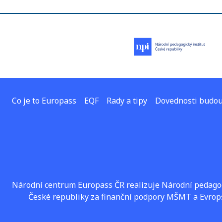
Co je to Europass
EQF
Rady a tipy
Dovednosti budou
Národní centrum Europass ČR realizuje Národní pedagog
České republiky za finanční podpory MŠMT a Evrop