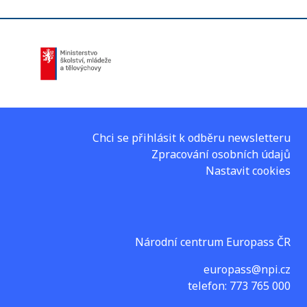
Chci se přihlásit k odběru newsletteru
Zpracování osobních údajů
Nastavit cookies
Národní centrum Europass ČR
europass@npi.cz
telefon: 773 765 000