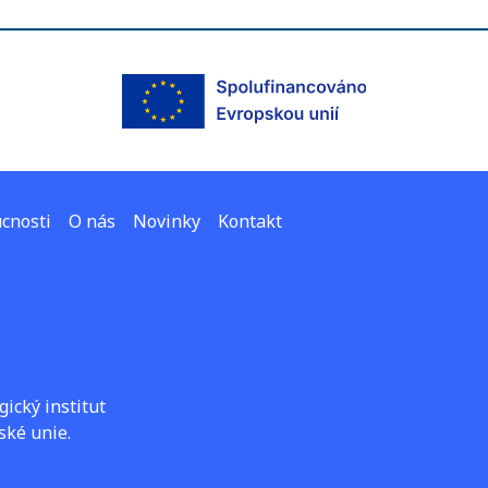
cnosti
O nás
Novinky
Kontakt
ický institut
ské unie.