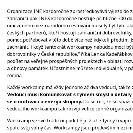
Organizace INE každoročně zprostředkovává výjezd do za
zahraničí pak INEX každoročně hostuje přibližně 300 d
omezeného mezinárodního cestování musely být tyto akti
českých partnerů, kteří hostují zahraniční dobrovolník
pomoc potřebovat v této době více než kdykoli předtím
zachránit, i když tentokrát workcampy nebudou moci bý
dobrovolníky v České republice,“ říká Lenka Kadeřábková
podílet na veřejně prospěšných projektech v oblasti rozv
a obnovy památek. Účastnit se můžete individuálně, v pá
rodina.
Každý workcamp má vždy jednoho až dva vedoucí, takže z
Vedoucí musí komunikovat s týmem smysl a detaily pr
se o motivaci a energii skupiny.
Dá se říci, že se sna
vedoucího workcampu tak rozvíjí velice cenné organizačn
Workcamp ve své tradiční podobě je 2 až 3 týdny trvajíc
spolu svůj volný čas. Workcampy jsou především mezi ml